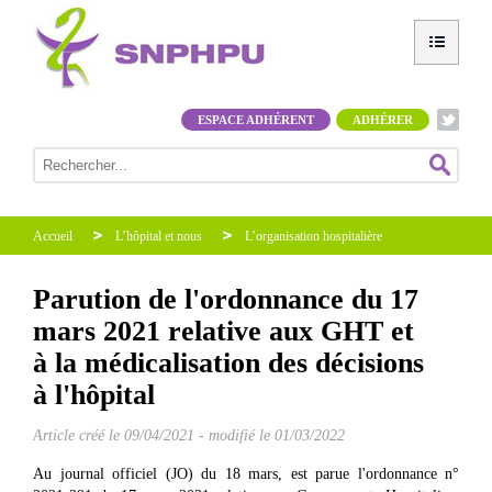
ESPACE ADHÉRENT
ADHÉRER
Accueil
L’hôpital et nous
L’organisation hospitalière
Parution de l'ordonnance du 17
mars 2021 relative aux GHT et
à la médicalisation des décisions
à l'hôpital
Article créé le
09/04/2021
-
modifié le 01/03/2022
Au journal officiel (JO) du 18 mars, est parue l'ordonnance n°