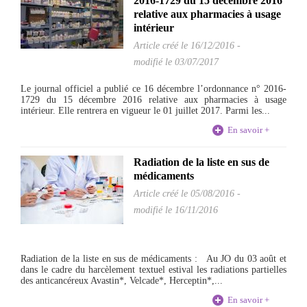
2016-1729 du 15 décembre 2016
relative aux pharmacies à usage
intérieur
Article créé le
16/12/2016
-
modifié le 03/07/2017
Le journal officiel a publié ce 16 décembre l’ordonnance n° 2016-
1729 du 15 décembre 2016 relative aux pharmacies à usage
intérieur. Elle rentrera en vigueur le 01 juillet 2017. Parmi les...
En savoir +
Radiation de la liste en sus de
médicaments
Article créé le
05/08/2016
-
modifié le 16/11/2016
Radiation de la liste en sus de médicaments : Au JO du 03 août et
dans le cadre du harcèlement textuel estival les radiations partielles
des anticancéreux Avastin*, Velcade*, Herceptin*,...
En savoir +