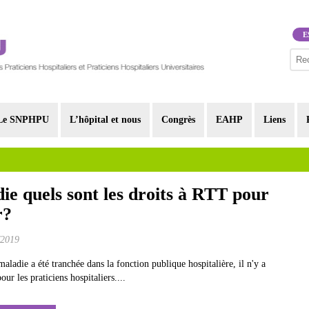
E
Le SNPHPU
L’hôpital et nous
Congrès
EAHP
Liens
ie quels sont les droits à RTT pour
r?
/2019
maladie a été tranchée dans la fonction publique hospitalière, il n'y a
ur les praticiens hospitaliers....