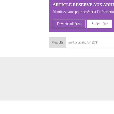
ARTICLE RESERVE AUX ADH
Identifiez vous pour accéder à l'informati
Devenir adhérent
S'identifier
Mots clés
arrêt maladie
,
PH
,
RTT