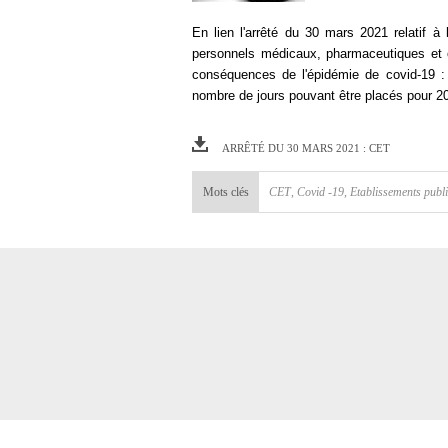
En lien l'arrêté du 30 mars 2021 relatif 
personnels médicaux, pharmaceutiques et o
conséquences de l'épidémie de covid-19 : 
nombre de jours pouvant être placés pour 202
ARRÊTÉ DU 30 MARS 2021 : CET
Mots clés
CET
,
Covid -19
,
Etablissements publi