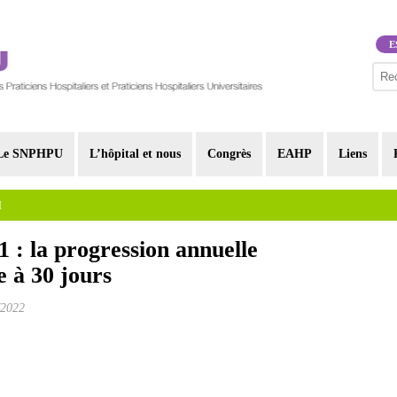
E
Le SNPHPU
L’hôpital et nous
Congrès
EAHP
Liens
I
 : la progression annuelle
 à 30 jours
/2022