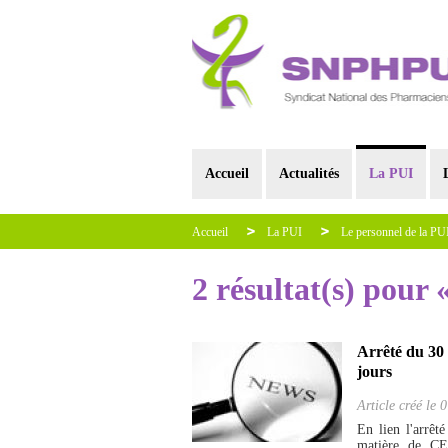
Accueil
Actualités
La PUI
Accueil
La PUI
Le personnel de la PU
2 résultat(s) pour
Arrêté du 30
jours
Article créé le
0
En lien l'arrêt
matière de CE