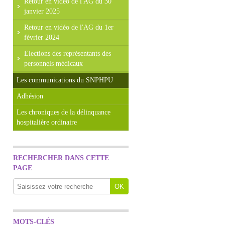
Retour en vidéo de l'AG du 30
janvier 2025
Retour en vidéo de l'AG du 1er
février 2024
Elections des représentants des
personnels médicaux
Les communications du SNPHPU
Adhésion
Les chroniques de la délinquance
hospitalière ordinaire
RECHERCHER DANS CETTE
PAGE
MOTS-CLÉS