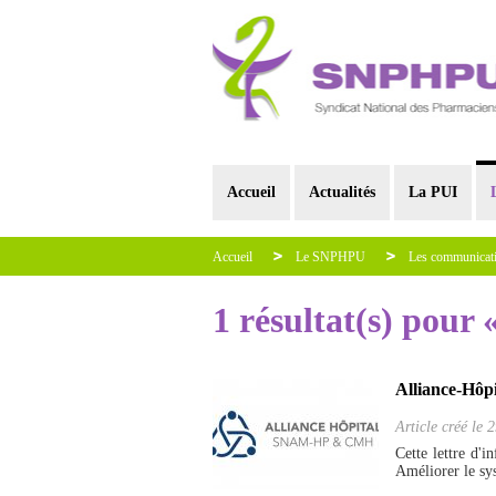
Accueil
Actualités
La PUI
Accueil
Le SNPHPU
Les communica
1 résultat(s) pour 
Alliance-Hôp
Article créé le
2
Cette lettre d'
Améliorer le sys