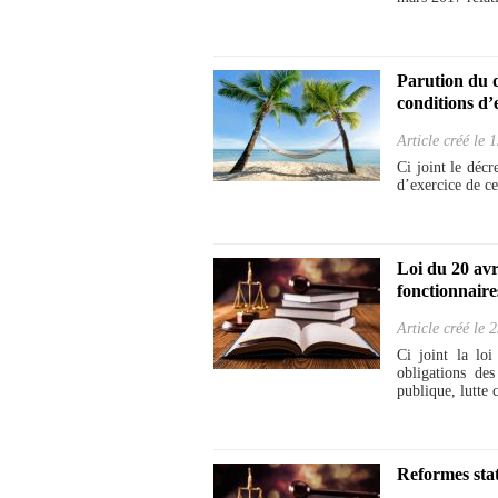
Parution du d
conditions d’
Article créé le
1
Ci joint le déc
d’exercice de ce
Loi du 20 avri
fonctionnaire
Article créé le
2
Ci joint la lo
obligations de
publique, lutte c
Reformes sta