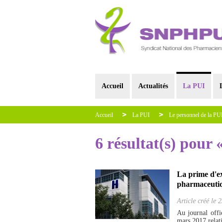
Accueil
Actualités
La PUI
Accueil
La PUI
Le personnel de la PU
6 résultat(s) pour 
La prime d'ex
pharmaceutiqu
Article créé le
2
Au journal offi
mars 2017 relati