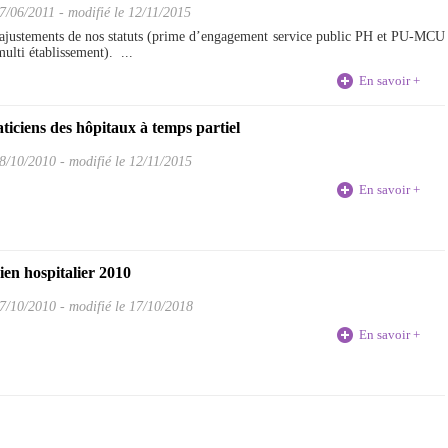
7/06/2011
-
modifié le 12/11/2015
 ajustements de nos statuts (prime d’engagement service public PH et PU-MCU
ulti établissement). ...
En savoir +
aticiens des hôpitaux à temps partiel
8/10/2010
-
modifié le 12/11/2015
En savoir +
cien hospitalier 2010
7/10/2010
-
modifié le 17/10/2018
En savoir +