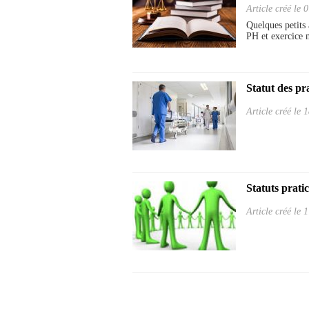
Article créé le
0
Quelques petits
PH et exercice m
Statut des pr
Article créé le
1
Statuts prati
Article créé le
1