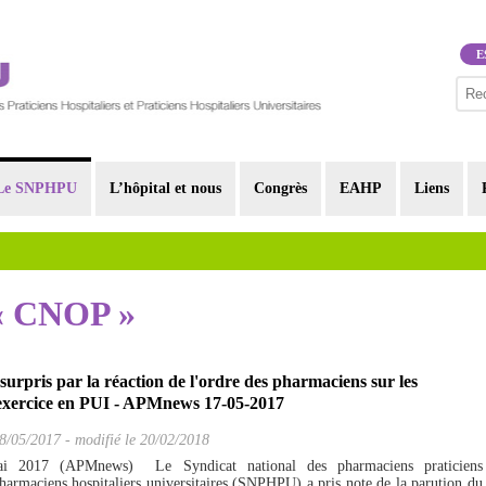
E
Le SNPHPU
L’hôpital et nous
Congrès
EAHP
Liens
 « CNOP »
pris par la réaction de l'ordre des pharmaciens sur les
'exercice en PUI - APMnews 17-05-2017
8/05/2017
-
modifié le 20/02/2018
i 2017 (APMnews) Le Syndicat national des pharmaciens praticiens
 pharmaciens hospitaliers universitaires (SNPHPU) a pris note de la parution du