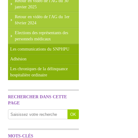
Retour en vidéo de l'AG du 30
janvier 2025
Retour en vidéo de l'AG du 1er
février 2024
Elections des représentants des
personnels médicaux
Les communications du SNPHPU
Adhésion
Les chroniques de la délinquance
hospitalière ordinaire
RECHERCHER DANS CETTE
PAGE
MOTS-CLÉS