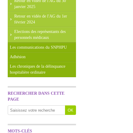
Retour en vidéo de l'AG du 30
janvier 2025
Retour en vidéo de l'AG du 1er
février 2024
Elections des représentants des
personnels médicaux
Les communications du SNPHPU
Adhésion
Les chroniques de la délinquance
hospitalière ordinaire
RECHERCHER DANS CETTE
PAGE
MOTS-CLÉS