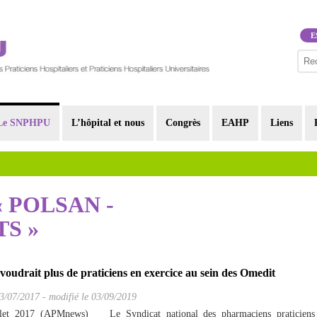
E
Le SNPHPU
L’hôpital et nous
Congrès
EAHP
Liens
r « POLSAN -
S »
udrait plus de praticiens en exercice au sein des Omedit
3/07/2017
-
modifié le 03/09/2019
llet 2017 (APMnews) Le Syndicat national des pharmaciens praticiens