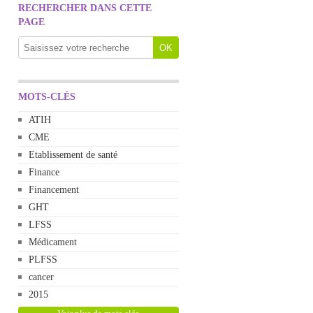
RECHERCHER DANS CETTE
PAGE
MOTS-CLÉS
ATIH
CME
Etablissement de santé
Finance
Financement
GHT
LFSS
Médicament
PLFSS
cancer
2015