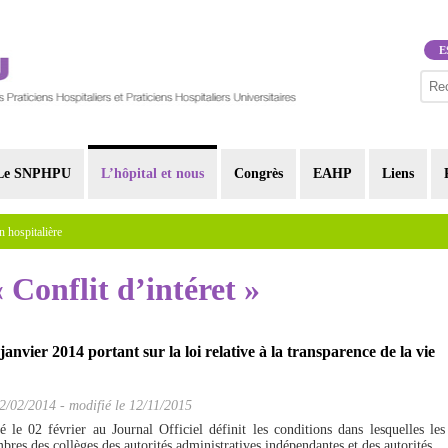
E
Le SNPHPU
L’hôpital et nous
Congrès
EAHP
Liens
n hospitalière
« Conflit d’intéret »
anvier 2014 portant sur la loi relative à la transparence de la vie
2/02/2014
-
modifié le 12/11/2015
é le 02 février au Journal Officiel définit les conditions dans lesquelles les
res des collèges des autorités administratives indépendantes et des autorités...