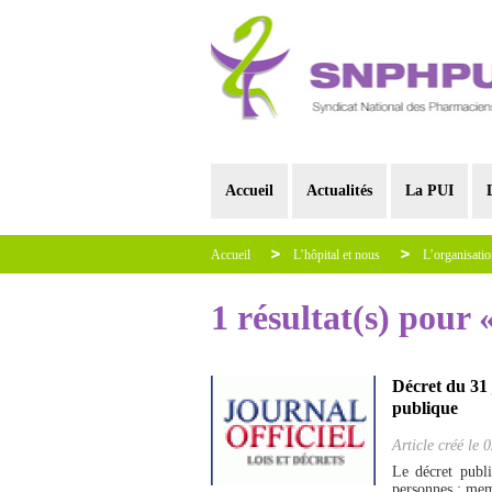
Accueil
Actualités
La PUI
Accueil
L’hôpital et nous
L’organisatio
1 résultat(s) pour 
Décret du 31 j
publique
Article créé le
0
Le décret publi
personnes : memb