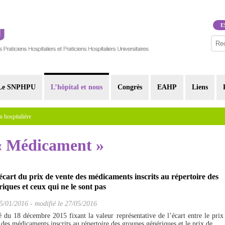
E
Le SNPHPU
L’hôpital et nous
Congrès
EAHP
Liens
n hospitalière
 « Médicament »
’écart du prix de vente des médicaments inscrits au répertoire des
iques et ceux qui ne le sont pas
5/01/2016
-
modifié le 27/05/2016
té du 18 décembre 2015 fixant la valeur représentative de l’écart entre le prix
es médicaments inscrits au répertoire des groupes génériques et le prix de...