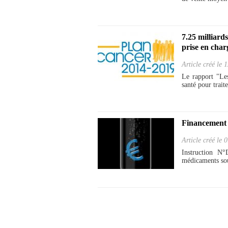
7.25 milliard
prise en char
Article créé le
1
Le rapport "Les
santé pour traite
Financement
Article créé le
0
Instruction N
médicaments sou