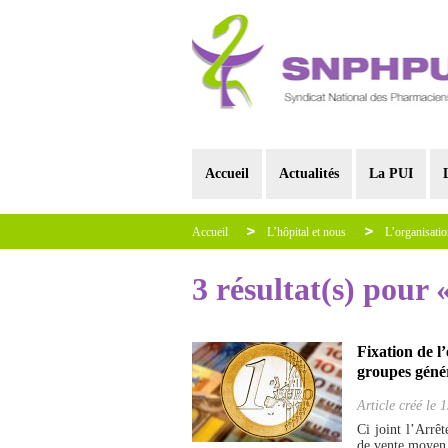
Accueil
Actualités
La PUI
Accueil
L’hôpital et nous
L’organisatio
3 résultat(s) pour
Fixation de l
groupes génér
Article créé le
1
Ci joint l’Arrê
de vente moyen d