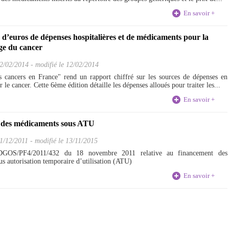
En savoir +
s d’euros de dépenses hospitalières et de médicaments pour la
ge du cancer
2/02/2014
-
modifié le 12/02/2014
 cancers en France" rend un rapport chiffré sur les sources de dépenses en
r le cancer. Cette 6ème édition détaille les dépenses alloués pour traiter les...
En savoir +
 des médicaments sous ATU
1/12/2011
-
modifié le 13/11/2015
°DGOS/PF4/2011/432 du 18 novembre 2011 relative au financement des
s autorisation temporaire d’utilisation (ATU)
En savoir +