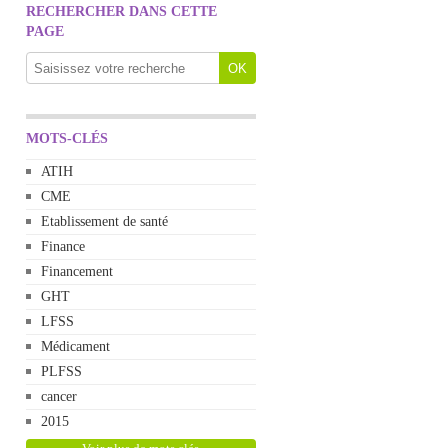
RECHERCHER DANS CETTE
PAGE
MOTS-CLÉS
ATIH
CME
Etablissement de santé
Finance
Financement
GHT
LFSS
Médicament
PLFSS
cancer
2015