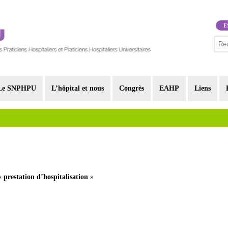
E
Le SNPHPU
L’hôpital et nous
Congrès
EAHP
Liens
 «
prestation d’hospitalisation
»