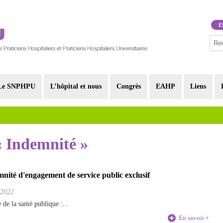
E
Le SNPHPU
L’hôpital et nous
Congrès
EAHP
Liens
 « Indemnité »
mnité d'engagement de service public exclusif
/2022
de la santé publique :...
En savoir +