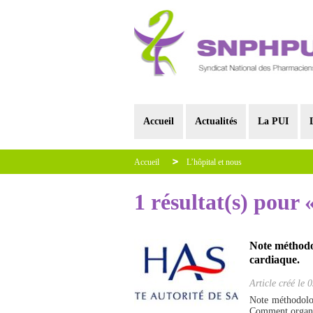
Accueil
Actualités
La PUI
Accueil
L’hôpital et nous
1 résultat(s) pour 
Note méthodol
cardiaque.
Article créé le
0
Note méthodolo
Comment organise