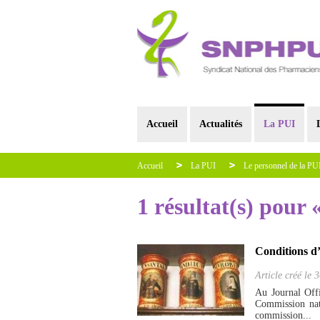
Accueil
Actualités
La PUI
Accueil
La PUI
Le personnel de la PU
1 résultat(s) pour 
Conditions d
Article créé le
3
Au Journal Offi
Commission nat
commission...