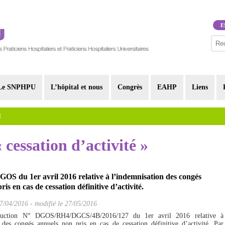
E
Le SNPHPU
L’hôpital et nous
Congrès
EAHP
Liens
I
« cessation d’activité »
GOS du 1er avril 2016 relative à l’indemnisation des congés
is en cas de cessation définitive d’activité.
7/04/2016
-
modifié le 27/05/2016
struction N° DGOS/RH4/DGCS/4B/2016/127 du 1er avril 2016 relative à
 des congés annuels non pris en cas de cessation définitive d’activité. Par