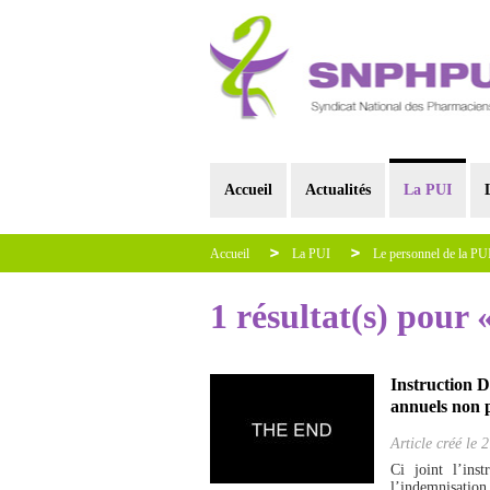
Accueil
Actualités
La PUI
Accueil
La PUI
Le personnel de la PU
1 résultat(s) pour 
Instruction D
annuels non pr
Article créé le
2
Ci joint l’in
l’indemnisation