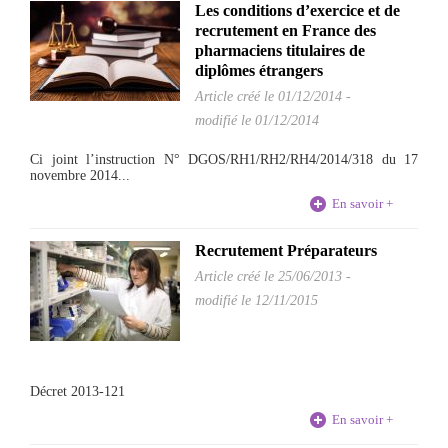
Les conditions d’exercice et de
recrutement en France des
pharmaciens titulaires de
diplômes étrangers
Article créé le
01/12/2014
-
modifié le 01/12/2014
Ci joint l’instruction N° DGOS/RH1/RH2/RH4/2014/318 du 17
novembre 2014...
En savoir +
Recrutement Préparateurs
Article créé le
25/06/2013
-
modifié le 12/11/2015
Décret 2013-121
En savoir +