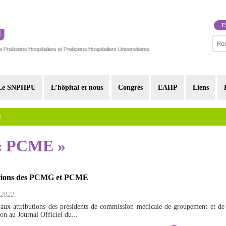
E
Le SNPHPU
L’hôpital et nous
Congrès
EAHP
Liens
I
r « PCME »
ibutions des PCMG et PCME
/2022
aux attributions des présidents de commission médicale de groupement et de
n au Journal Officiel du...