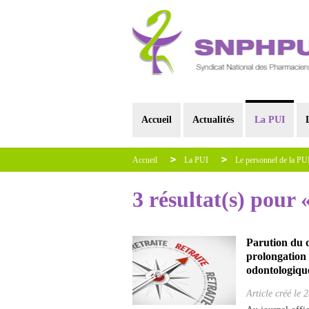
Accueil
Actualités
La PUI
Accueil
La PUI
Le personnel de la PU
3 résultat(s) pour 
Parution du dé
prolongation 
odontologique
Article créé le
2