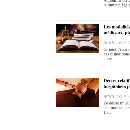
Au journal offi
la limite d’âge 
Les modalités
médicaux, ph
Article créé le
2
Ci joint l’inst
des disposition
notre...
Décret relati
hospitaliers 
Article créé le
1
Le décret n° 20
pharmaceutiques 
16...