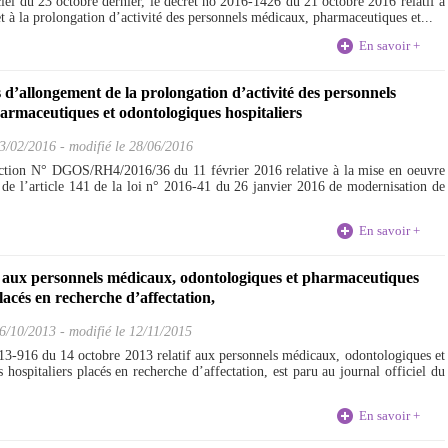
ciel du 23 octobre dernier, le décret no 2016-1426 du 21 octobre 2016 relatif à
et à la prolongation d’activité des personnels médicaux, pharmaceutiques et...
En savoir +
 d’allongement de la prolongation d’activité des personnels
armaceutiques et odontologiques hospitaliers
3/02/2016
-
modifié le 28/06/2016
ruction N° DGOS/RH4/2016/36 du 11 février 2016 relative à la mise en oeuvre
s de l’article 141 de la loi n° 2016-41 du 26 janvier 2016 de modernisation de
En savoir +
f aux personnels médicaux, odontologiques et pharmaceutiques
placés en recherche d’affectation,
6/10/2013
-
modifié le 12/11/2015
13-916 du 14 octobre 2013 relatif aux personnels médicaux, odontologiques et
hospitaliers placés en recherche d’affectation, est paru au journal officiel du
En savoir +