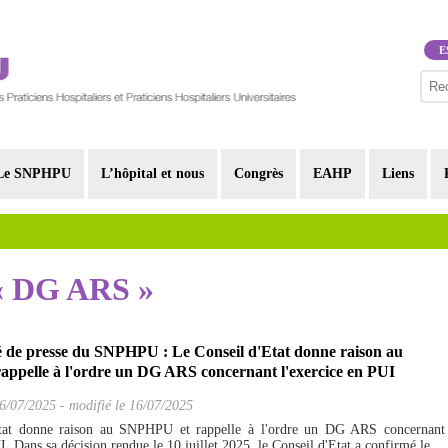
E
Le SNPHPU
L’hôpital et nous
Congrès
EAHP
Liens
 « DG ARS »
e presse du SNPHPU : Le Conseil d'Etat donne raison au
ppelle à l'ordre un DG ARS concernant l'exercice en PUI
6/07/2025
-
modifié le 16/07/2025
tat donne raison au SNPHPU et rappelle à l'ordre un DG ARS concernant
I. Dans sa décision rendue le 10 juillet 2025, le Conseil d'Etat a confirmé le...