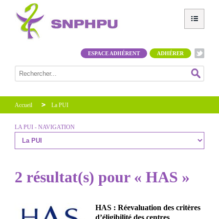
ESPACE ADHÉRENT
ADHÉRER
Accueil
La PUI
LA PUI - NAVIGATION
2 résultat(s) pour « HAS »
HAS : Réevaluation des critères
d’éligibilité des centres