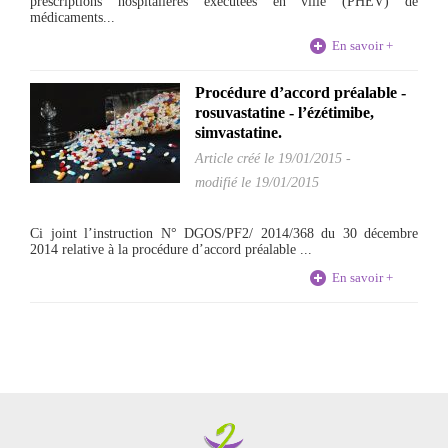
prescriptions hospitalières exécutées en ville (PHEV) de
médicaments...
En savoir +
Procédure d’accord préalable -
rosuvastatine - l’ézétimibe,
simvastatine.
Article créé le
19/01/2015
-
modifié le 19/01/2015
Ci joint l’instruction N° DGOS/PF2/ 2014/368 du 30 décembre
2014 relative à la procédure d’accord préalable ...
En savoir +