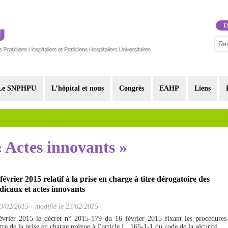
E
Le SNPHPU
L’hôpital et nous
Congrès
EAHP
Liens
« Actes innovants »
évrier 2015 relatif à la prise en charge à titre dérogatoire des
édicaux et actes innovants
3/02/2015
-
modifié le 23/02/2015
vrier 2015 le décret n° 2015-179 du 16 février 2015 fixant les procédures
itre de la prise en charge prévue à l’article L. 165-1-1 du code de la sécurité...