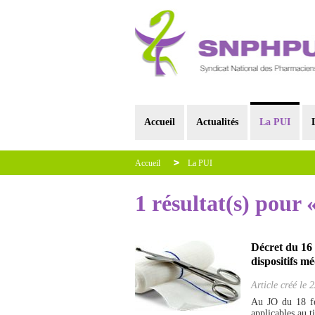
Accueil
Actualités
La PUI
Accueil
La PUI
1 résultat(s) pour 
Décret du 16 f
dispositifs m
Article créé le
2
Au JO du 18 fé
applicables au t