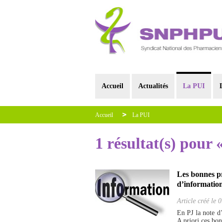
Accueil
Actualités
La PUI
Accueil
La PUI
1 résultat(s) pour 
Les bonnes pr
d’information
Article créé le
0
En PJ la note d
A priori ces bon